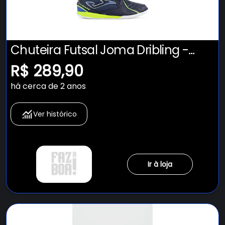
Chuteira Futsal Joma Dribling -
Adulto
R$ 289,90
há cerca de 2 anos
Ver histórico
Ir à loja