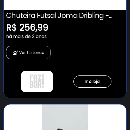
Chuteira Futsal Joma Dribling -
Adulto
R$ 256,99
há mais de 2 anos
Ver histórico
Ir à loja