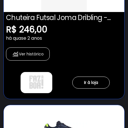
Chuteira Futsal Joma Dribling -
Adulto
R$ 246,00
há quase 2 anos
Ver histórico
Ir à loja