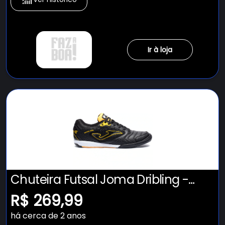
Ir à loja
Chuteira Futsal Joma Dribling -
Adulto
R$ 269,99
há cerca de 2 anos