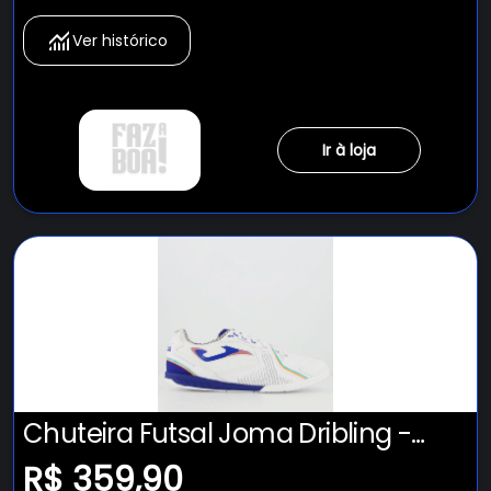
Ver histórico
Ir à loja
Chuteira Futsal Joma Dribling -
Adulto
R$ 359,90