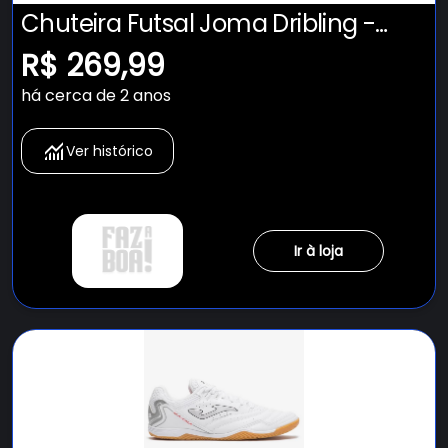
Chuteira Futsal Joma Dribling -
Adulto
R$ 269,99
há cerca de 2 anos
Ver histórico
Ir à loja