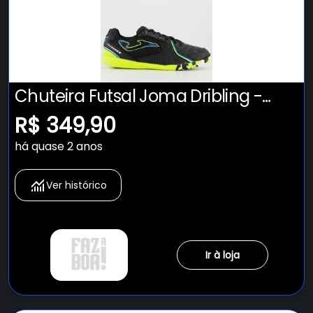
Chuteira Futsal Joma Dribling -
Adulto
R$ 349,90
há quase 2 anos
Ver histórico
Ir à loja