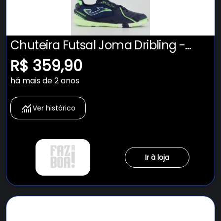
Chuteira Futsal Joma Dribling -
Adulto
R$ 359,90
há mais de 2 anos
Ver histórico
Ir à loja