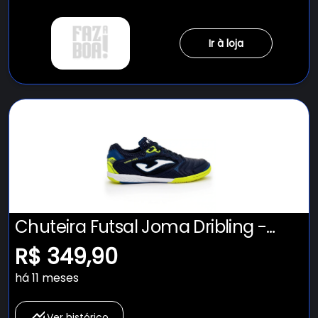
Ir à loja
Chuteira Futsal Joma Dribling -
Adulto
R$ 349,90
há 11 meses
Ver histórico