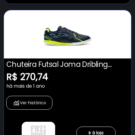
Chuteira Futsal Joma Dribling
Adulto
R$ 270,74
há mais de 1 ano
Ver histórico
Ir à loja