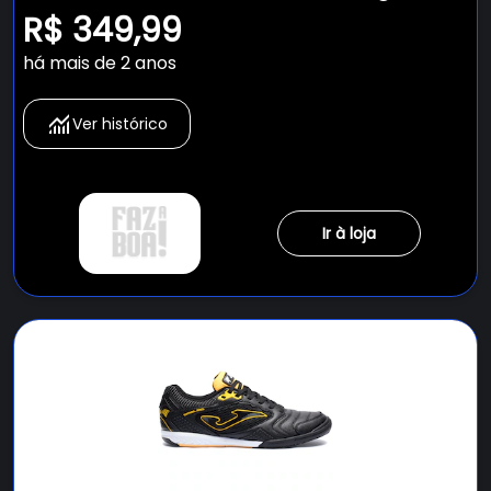
Adulto
R$ 349,99
há mais de 2 anos
Ver histórico
Ir à loja