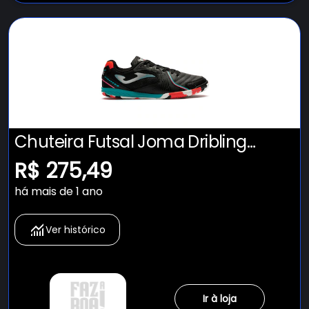
Chuteira Futsal Joma Dribling
Adulto
R$ 275,49
há mais de 1 ano
Ver histórico
Ir à loja