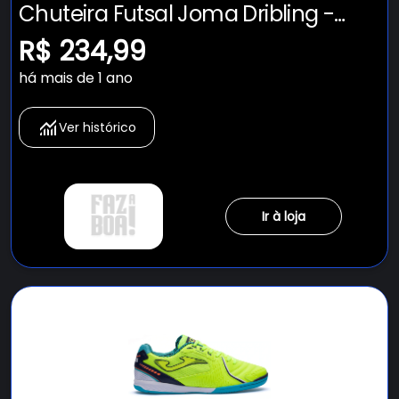
Chuteira Futsal Joma Dribling -
Adulto
R$ 234,99
há mais de 1 ano
Ver histórico
Ir à loja