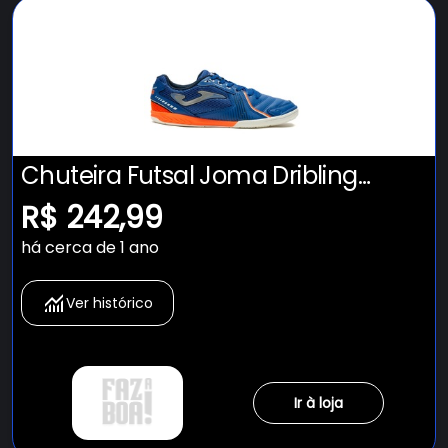
Chuteira Futsal Joma Dribling
Adulto
R$ 242,99
há cerca de 1 ano
Ver histórico
Ir à loja