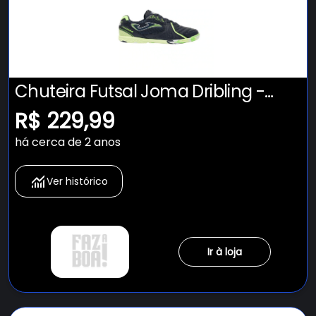
Chuteira Futsal Joma Dribling -
Adulto
R$ 229,99
há cerca de 2 anos
Ver histórico
Ir à loja