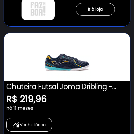
Ir à loja
Chuteira Futsal Joma Dribling -
Adulto
R$ 219,96
há 11 meses
Ver histórico