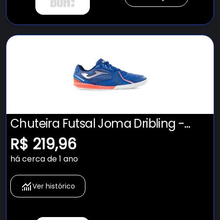
Chuteira Futsal Joma Dribling -
Adulto
R$ 219,96
há cerca de 1 ano
Ver histórico