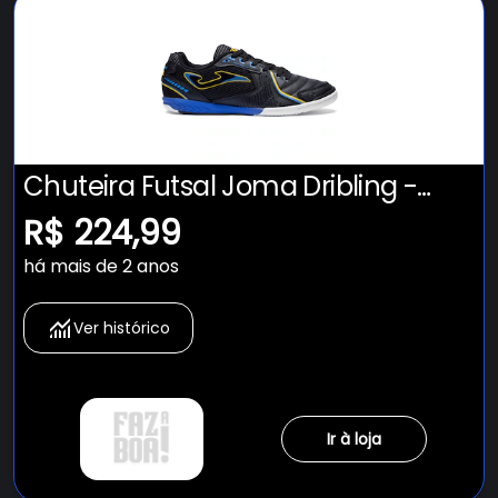
Chuteira Futsal Joma Dribling -
Adulto
R$ 224,99
há mais de 2 anos
Ver histórico
Ir à loja