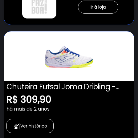
Ir à loja
Chuteira Futsal Joma Dribling -
Adulto
R$ 309,90
há mais de 2 anos
Ver histórico