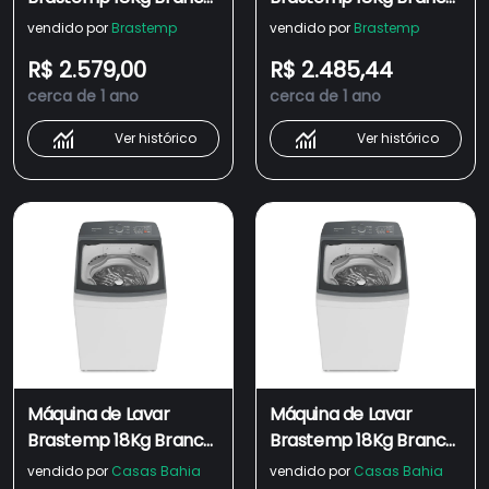
com Ciclo Tira
com Ciclo Tira
vendido por
Brastemp
vendido por
Brastemp
Manchas Advanced e
Manchas Advanced e
R$ 2.579,00
R$ 2.485,44
Ciclo Antibolinha -
Ciclo Antibolinha -
cerca de 1 ano
cerca de 1 ano
BWF18AB
BWF18AB
Ver histórico
Ver histórico
Máquina de Lavar
Máquina de Lavar
Brastemp 18Kg Branca
Brastemp 18Kg Branca
com Ciclo Tira
com Ciclo Tira
vendido por
Casas Bahia
vendido por
Casas Bahia