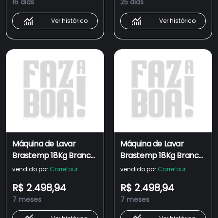
16 dias
25 dias
BWF18AB
BWF18AB
Ver histórico
Ver histórico
Máquina de Lavar
Máquina de Lavar
Brastemp 18Kg Branca
Brastemp 18Kg Branca
com Ciclo Tira
com Ciclo Tira
vendido por
Carrefour
vendido por
Carrefour
Manchas Advanced e
Manchas Advanced e
R$ 2.498,94
R$ 2.498,94
Ciclo Antibolinha
Ciclo Antibolinha
7 meses
7 meses
BWF18AB 110V
BWF18AB 220V