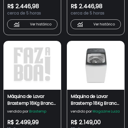
Manchas Advanced e
Manchas Advanced e
R$ 2.446,98
R$ 2.446,98
Ciclo Antibolinha -
Ciclo Antibolinha -
cerca de 5 horas
cerca de 5 horas
BWF18AB - 110V
BWF18AB - 220V
Ver histórico
Ver histórico
Máquina de Lavar
Máquina de Lavar
Brastemp 18Kg Branca
Brastemp 18Kg Branca
com Ciclo Tira
com Ciclo Tira
vendido por
Brastemp
vendido por
Magazine Luiza
Manchas Advanced e
Manchas Advanced e
R$ 2.499,99
R$ 2.149,00
Ciclo Antibolinha -
Ciclo Antibolinha -