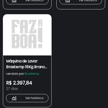
Ver histórico
Ver histórico
Máquina de Lavar
Brastemp 18Kg Branca
com Ciclo Tira
vendido por
Brastemp
Manchas Advanced e
R$ 2.397,84
Ciclo Antibolinha -
27 dias
BWF18AB
Ver histórico